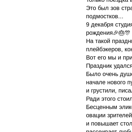
Это был зов стр
подмостков...
9 декабря студи
рождения🎉🎂🎊
На такой праздн
плейбэкеров, к
Вот его мы и пр
Праздник удался
Было очень душе
начале нового п
и грустили, пис
Ради этого стои
Бесценным элик
овации зрителей
и повышает стол
рассеивает любы