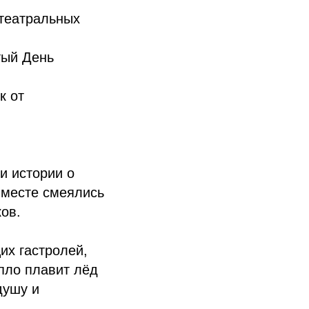
 театральных
тый День
к от
и истории о
вместе смеялись
ов.
их гастролей,
пло плавит лёд
душу и