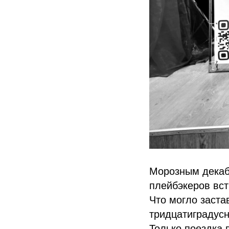
Морозным декаб
плейбэкеров встр
Что могло заста
тридцатиградус
Только поездка 