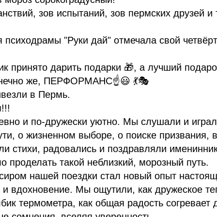
анствий, зов испытаний, зов пермских друзей и
я психодрамы "Руки дай" отмечала свой четвёр
ик принято дарить подарки 🎁, а лучший подаро
онечно же, ПЕРФОРМАНС☝️😃 💃🎭
ивезли в Пермь.
!!!
вно и по-дружески уютно. Мы слушали и играл
ути, о жизненном выборе, о поиске призвания, 
али стихи, радовались и поздравляли именинник
ло проделать такой неблизкий, морозный путь.
сиром нашей поездки стал новый опыт настоящ
 и вдохновение. Мы ощутили, как дружеское те
бик термометра, как общая радость согревает 
е сомнения, вселяя уверенность.