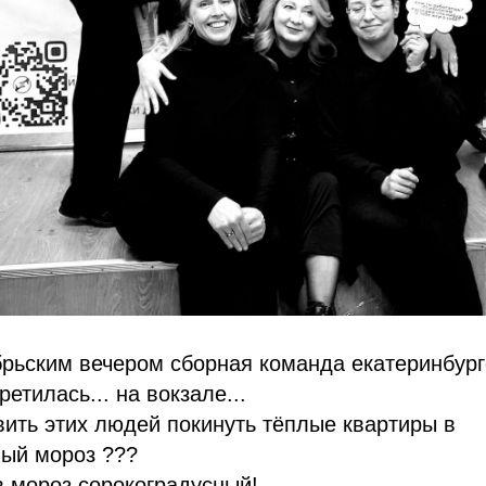
рьским вечером сборная команда екатеринбург
етилась... на вокзале...
вить этих людей покинуть тёплые квартиры в
ный мороз ???
в мороз сорокоградусный!