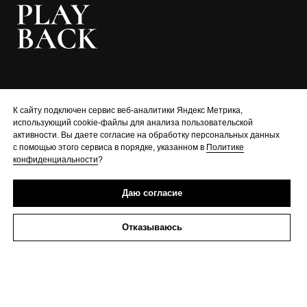
г. Екатеринбург, Сакко и
К сайту подключен сервис веб-аналитики Яндекс Метрика,
Ванцетти, 28
использующий cookie-файлы для анализа пользовательской
+7 (912) 245-79-66
активности. Вы даете согласие на обработку персональных данных
с помощью этого сервиса в порядке, указанном в
Политике
Политика
конфиденциальности
?
конфиденциальности
Согласие на обработку
Даю согласие
персональных данных
Реквизиты
Отказываюсь
Главная
Обучение
АНО Творческое Я